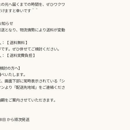
たの元へ届くまでの時間を、ぜひワクワ
だけますと幸いです＾＾
お知らせ
直送となり、物流情勢により送料が変動
購入：【 送料無料 】
得です。ぜひ併せてご検討ください。
購入：【 送料実費負担 】
検討の方へ】
調べいたします。
に、画面下部に常時表示されている「シ
タンより「配送先地域」をご連絡くださ
納期をご案内させていただきます。
28日 から順次発送