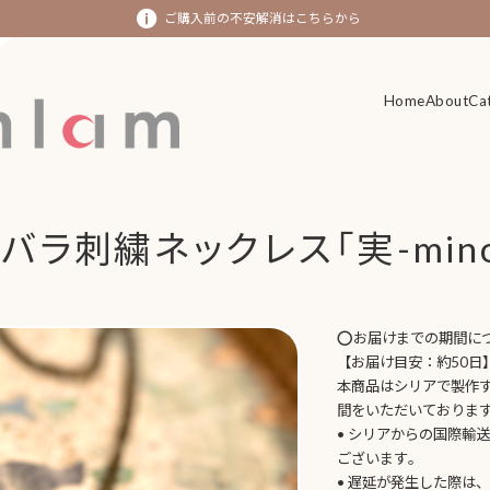
ご購入前の不安解消はこちらから
Home
Home
About
About
Ca
Ca
バラ刺繍ネックレス「実-minor
⭕️お届けまでの期間に
【お届け目安：約50日
本商品はシリアで製作
間をいただいておりま
• シリアからの国際輸
ございます。
• 遅延が発生した際は