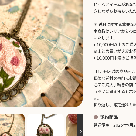
特別なアイテムがあな
クしながらお待ちいた
⚠️ 送料に関する重要な
本商品はシリアからの
いたします。
• 10,000円以上のご
※まとめ買いが大変お
• 10,000円未満のご
【1万円未満の商品をご
正確な送料を事前にお
必ずご購入手続きの前
ョップに質問する」ボ
い。
折り返し、確定送料と
予約商品
発送予定：2026年9月