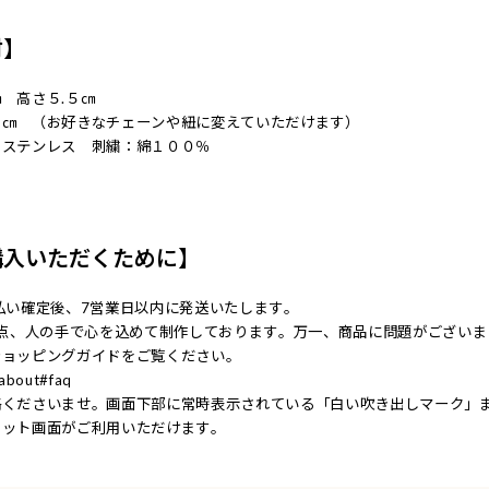
材】
 高さ５.５㎝
５㎝ （お好きなチェーンや紐に変えていただけます）
：ステンレス 刺繍：綿１００％
購入いただくために】
払い確定後、7営業日以内に発送いたします。
一点、人の手で心を込めて制作しております。万一、商品に問題がござい
ショッピングガイドをご覧ください。
c/about#faq
絡くださいませ。画面下部に常時表示されている「白い吹き出しマーク」
ャット画面がご利用いただけます。