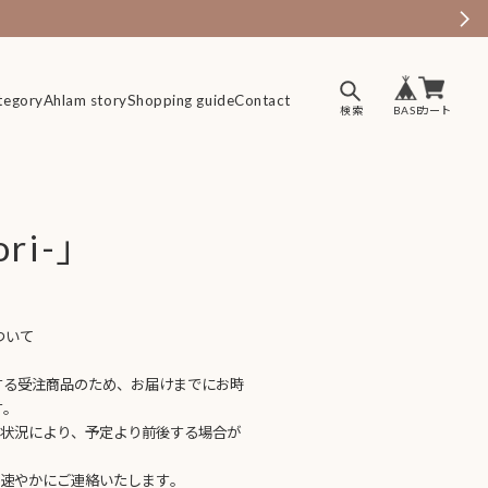
tegory
tegory
Ahlam story
Ahlam story
Shopping guide
Shopping guide
Contact
Contact
i-」
ついて
】
する受注商品のため、お届けまでにお時
す。
送状況により、予定より前後する場合が
、速やかにご連絡いたします。