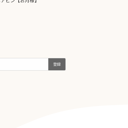
ヘアピン【お月様】
登録