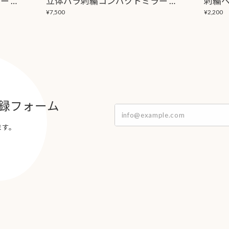
立体バラ刺繍コンパクトミラー 「彩-aya-」
立体バラ刺繍コンパクトミラー 「彩-aya-」パール付き
刺繍
¥7,500
¥2,200
録フォーム
ます。