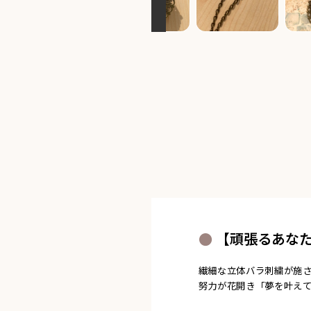
【頑張るあな
繊細な立体バラ刺繍が施
努力が花開き「夢を叶え