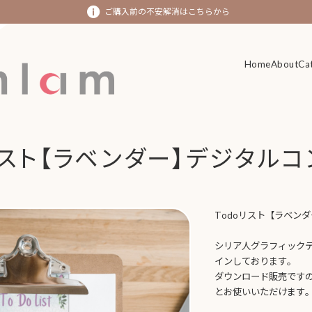
ご購入前の不安解消はこちらから
Home
Home
About
About
Ca
Ca
リスト【ラベンダー】デジタル
Todoリスト【ラベン
シリア人グラフィック
インしております。
ダウンロード販売です
とお使いいただけます