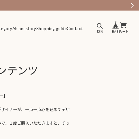
tegory
tegory
Ahlam story
Ahlam story
Shopping guide
Shopping guide
Contact
Contact
コンテンツ
ダー】
デザイナーが、一点一点心を込めてデザ
ので、１度ご購入いただきますと、ずっ
。