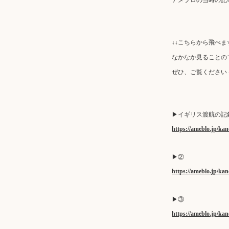
↓↓こちらから飛べま
なかなか見ることの
ぜひ、ご覧ください
▶︎イギリス渡航の記
https://ameblo.jp/ka
▶︎②
https://ameblo.jp/ka
▶︎③
https://ameblo.jp/ka