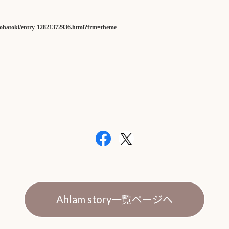
nohatoki/entry-12821372936.html?frm=theme
Ahlam story一覧ページへ