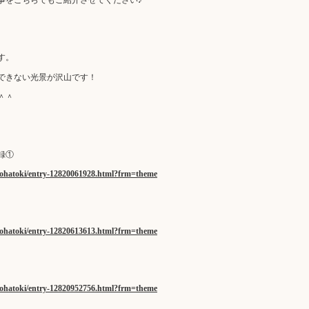
す。
できない光景が沢山です！
＾＾
録①
nohatoki/entry-12820061928.html?frm=theme
nohatoki/entry-12820613613.html?frm=theme
nohatoki/entry-12820952756.html?frm=theme