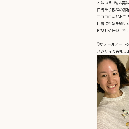
とはいえ...私は実
日当たり抜群の部
コロコロなどお手
何層にも糸を縫い
色褪せや日焼けも
👇ウォールアート
パジャマで失礼しま