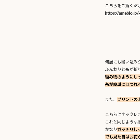
こちらをご覧くださ
https://ameblo.jp
何層にも縫い込み
ふんわりと糸が折
編み物のようにし
糸が簡単にほつれ
また、
プリントの
こちらはネックレ
これと同じような
かなり
ガッチリし
でも見た目はお花