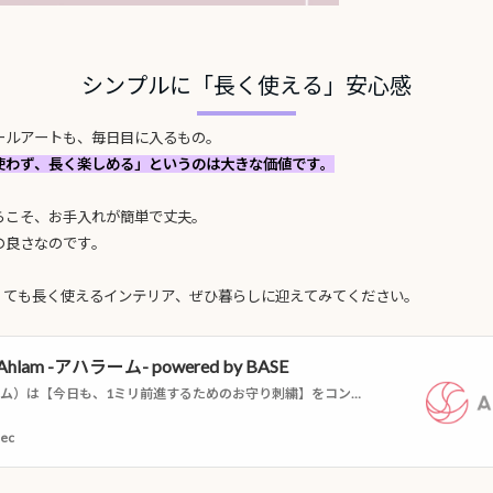
シンプルに「長く使える」安心感
ールアートも、毎日目に入るもの。
使わず、長く楽しめる」というのは大きな価値です。
らこそ、お手入れが簡単で丈夫。
の良さなのです。
なくても長く使えるインテリア、ぜひ暮らしに迎えてみてください。
hlam -アハラーム- powered by BASE
Ahlam（アハラーム）は【今日も、1ミリ前進するためのお守り刺繍】をコンセプトに、シリアの伝統工芸品である、シリア刺繍を扱うブランドです。
.ec