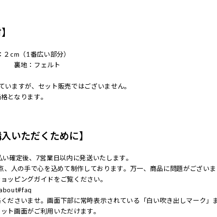
材】
：２cm（1番広い部分）
％ 裏地：フェルト
っていますが、セット販売ではございません。
価格となります。
購入いただくために】
払い確定後、7営業日以内に発送いたします。
一点、人の手で心を込めて制作しております。万一、商品に問題がござい
ショッピングガイドをご覧ください。
c/about#faq
絡くださいませ。画面下部に常時表示されている「白い吹き出しマーク」
ャット画面がご利用いただけます。