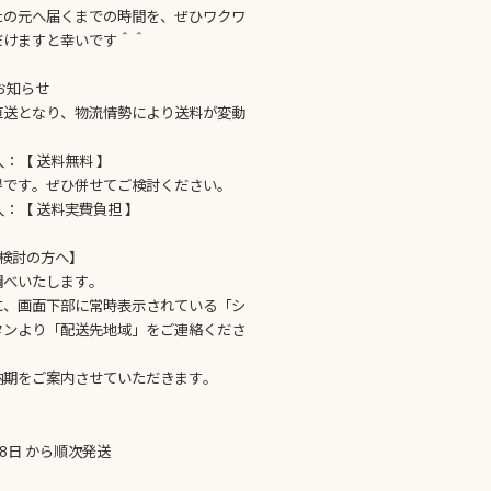
たの元へ届くまでの時間を、ぜひワクワ
だけますと幸いです＾＾
お知らせ
直送となり、物流情勢により送料が変動
購入：【 送料無料 】
得です。ぜひ併せてご検討ください。
購入：【 送料実費負担 】
検討の方へ】
調べいたします。
に、画面下部に常時表示されている「シ
タンより「配送先地域」をご連絡くださ
納期をご案内させていただきます。
28日 から順次発送