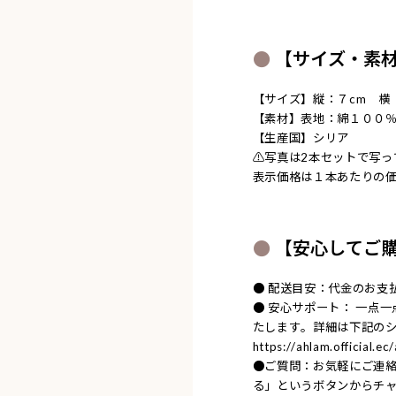
【サイズ・素
【サイズ】縦：７cm 横
【素材】表地：綿１００
【生産国】シリア
⚠︎写真は2本セットで写
表示価格は１本あたりの
【安心してご
● 配送目安：代金のお支
● 安心サポート： 一点
たします。詳細は下記の
https://ahlam.official.e
●ご質問：お気軽にご連
る」というボタンからチ