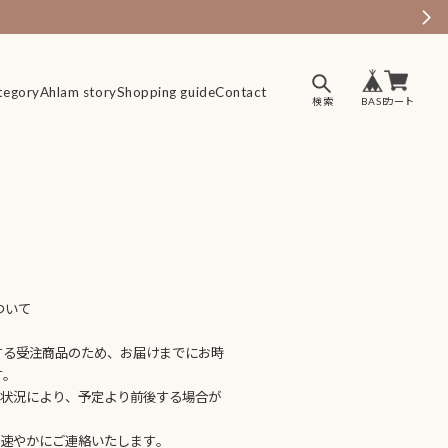
tegory
tegory
Ahlam story
Ahlam story
Shopping guide
Shopping guide
Contact
Contact
ついて
】
する受注商品のため、お届けまでにお時
す。
送状況により、予定より前後する場合が
、速やかにご連絡いたします。