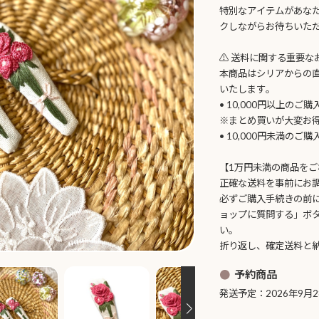
特別なアイテムがあな
クしながらお待ちいた
⚠️ 送料に関する重要な
本商品はシリアからの
いたします。
• 10,000円以上のご
※まとめ買いが大変お
• 10,000円未満のご
【1万円未満の商品をご
正確な送料を事前にお
必ずご購入手続きの前
ョップに質問する」ボ
い。
折り返し、確定送料と
予約商品
発送予定：2026年9月