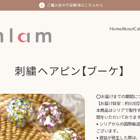
ご購入前の不安解消はこちらから
Home
Home
About
About
Ca
Ca
刺繍ヘアピン【ブーケ】
⭕️お届けまでの期間に
【お届け目安：約50日
本商品はシリアで製作
間をいただいておりま
• シリアからの国際輸
ございます。
• 遅延が発生した際は