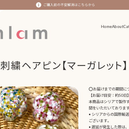
ご購入前の不安解消はこちらから
Home
Home
About
About
Ca
Ca
刺繍ヘアピン【マーガレット】
⭕️お届けまでの期間に
【お届け目安：約50日
本商品はシリアで製作
間をいただいておりま
• シリアからの国際輸
ございます。
• 遅延が発生した際は