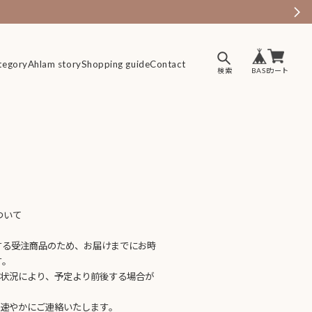
tegory
tegory
Ahlam story
Ahlam story
Shopping guide
Shopping guide
Contact
Contact
ついて
】
する受注商品のため、お届けまでにお時
す。
送状況により、予定より前後する場合が
、速やかにご連絡いたします。