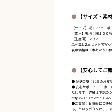
【サイズ・素
【サイズ】縦：７cm 横
【素材】表地：綿１００
【生産国】シリア
⚠︎写真は2本セットで写
表示価格は１本あたりの
【安心してご
● 配送目安：代金のお支
● 安心サポート： 一点
たします。詳細は下記の
https://ahlam.official.e
●ご質問：お気軽にご連
る」というボタンからチ