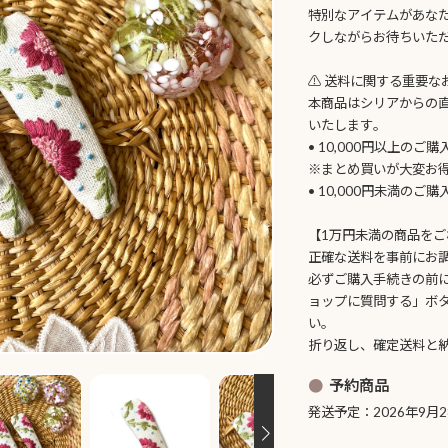
特別なアイテムがあな
クしながらお待ちいた
⚠️ 送料に関する重要な
本商品はシリアからの
いたします。
• 10,000円以上のご
※まとめ買いが大変お
• 10,000円未満のご
【1万円未満の商品をご
正確な送料を事前にお
必ずご購入手続きの前
ョップに質問する」ボ
い。
折り返し、確定送料と
予約商品
発送予定：2026年9月