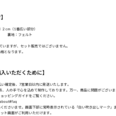
材】
：２cm（1番広い部分）
％ 裏地：フェルト
っていますが、セット販売ではございません。
価格となります。
購入いただくために】
払い確定後、7営業日以内に発送いたします。
一点、人の手で心を込めて制作しております。万一、商品に問題がござい
ショッピングガイドをご覧ください。
c/about#faq
絡くださいませ。画面下部に常時表示されている「白い吹き出しマーク」
ャット画面がご利用いただけます。