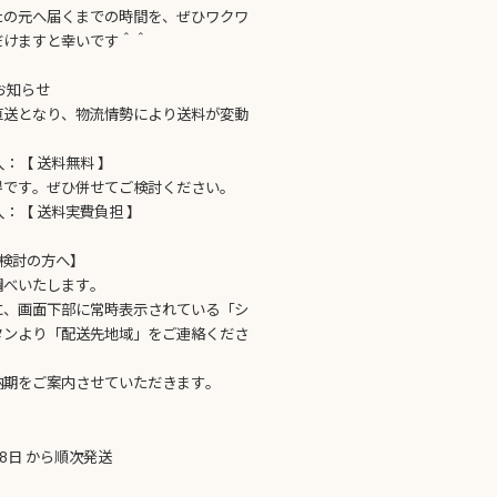
たの元へ届くまでの時間を、ぜひワクワ
だけますと幸いです＾＾
お知らせ
直送となり、物流情勢により送料が変動
購入：【 送料無料 】
得です。ぜひ併せてご検討ください。
購入：【 送料実費負担 】
検討の方へ】
調べいたします。
に、画面下部に常時表示されている「シ
タンより「配送先地域」をご連絡くださ
納期をご案内させていただきます。
28日 から順次発送