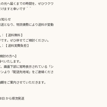
たの元へ届くまでの時間を、ぜひワクワ
だけますと幸いです＾＾
お知らせ
直送となり、物流情勢により送料が変動
購入：【 送料無料 】
得です。ぜひ併せてご検討ください。
購入：【 送料実費負担 】
検討の方へ】
調べいたします。
に、画面下部に常時表示されている「シ
タンより「配送先地域」をご連絡くださ
納期をご案内させていただきます。
28日 から順次発送