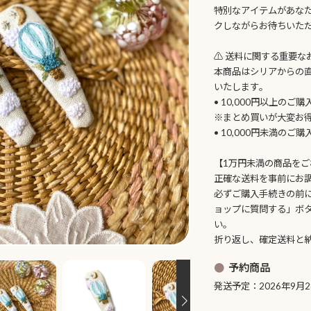
特別なアイテムがあな
クしながらお待ちいた
⚠️ 送料に関する重要な
本商品はシリアからの
いたします。
• 10,000円以上のご
※まとめ買いが大変お
• 10,000円未満のご
【1万円未満の商品をご
正確な送料を事前にお
必ずご購入手続きの前
ョップに質問する」ボ
い。
折り返し、確定送料と
予約商品
発送予定：2026年9月