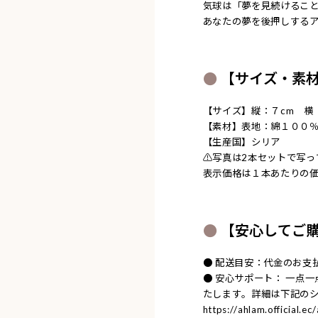
気球は「夢を見続けるこ
あなたの夢を後押しする
【サイズ・素
【サイズ】縦：７cm 横
【素材】表地：綿１００
【生産国】シリア
⚠︎写真は2本セットで写
表示価格は１本あたりの
【安心してご
● 配送目安：代金のお支
● 安心サポート： 一点
たします。詳細は下記の
https://ahlam.official.e