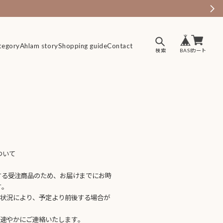
tegory
tegory
Ahlam story
Ahlam story
Shopping guide
Shopping guide
Contact
Contact
ついて
】
する受注商品のため、お届けまでにお時
す。
送状況により、予定より前後する場合が
、速やかにご連絡いたします。