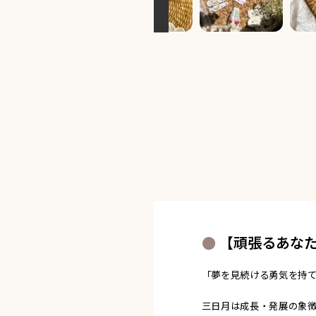
【頑張るあな
「夢を見続ける勇気を持
三日月は成長・発展の象