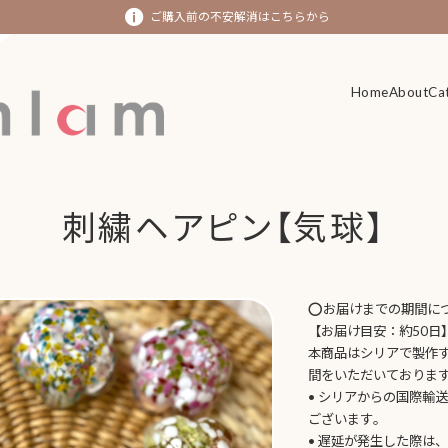
ご購入前の不安解消はこちらから
Home
Home
About
About
Ca
Ca
刺繍ヘアピン【気球】
⭕️お届けまでの期間に
【お届け目安：約50日
本商品はシリアで製作
間をいただいておりま
• シリアからの国際輸
ございます。
• 遅延が発生した際は